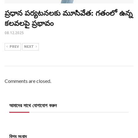
ప్రధాన పర్యటనలకు మూసివేత: గతంలో ఉన్న
కలవలపై ప్రభావం
08.12.2025
PREV
NEXT
Comments are closed.
আমাদের সাথে যোগাযোগ করুন
বিশ্ব সংবাদ