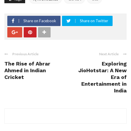
Share on Facebook
Share on Twitter
Previous Article
Next Article
The Rise of Abrar
Exploring
Ahmed in Indian
JioHotstar: A New
Cricket
Era of
Entertainment in
India