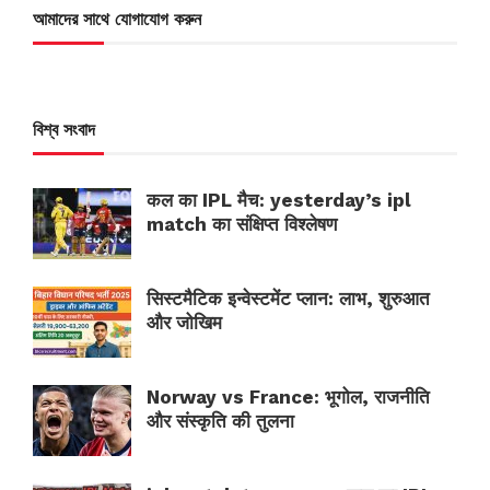
আমাদের সাথে যোগাযোগ করুন
বিশ্ব সংবাদ
कल का IPL मैच: yesterday’s ipl
match का संक्षिप्त विश्लेषण
सिस्टमैटिक इन्वेस्टमेंट प्लान: लाभ, शुरुआत
और जोखिम
Norway vs France: भूगोल, राजनीति
और संस्कृति की तुलना