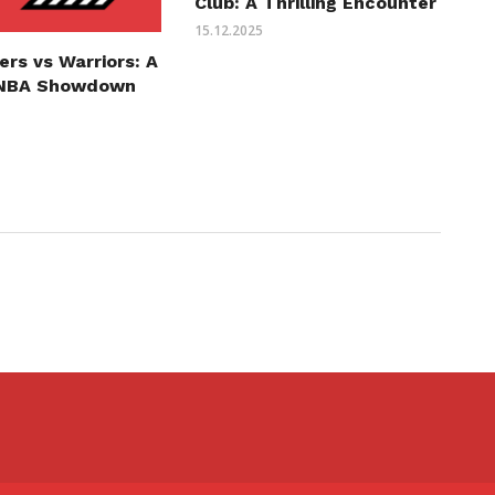
Club: A Thrilling Encounter
15.12.2025
zers vs Warriors: A
g NBA Showdown