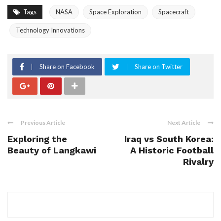
Tags
NASA
Space Exploration
Spacecraft
Technology Innovations
Share on Facebook
Share on Twitter
Previous Article
Next Article
Exploring the
Iraq vs South Korea:
Beauty of Langkawi
A Historic Football
Rivalry