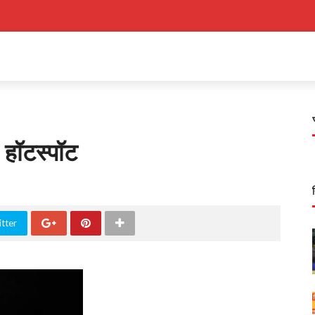
 हॉटस्पॉट
tter