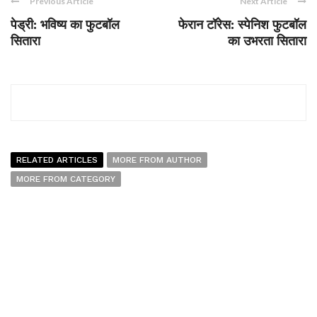
Previous Article
Next Article
पेड्री: भविष्य का फुटबॉल
फेरान टॉरेस: स्पेनिश फुटबॉल
सितारा
का उभरता सितारा
RELATED ARTICLES
MORE FROM AUTHOR
MORE FROM CATEGORY