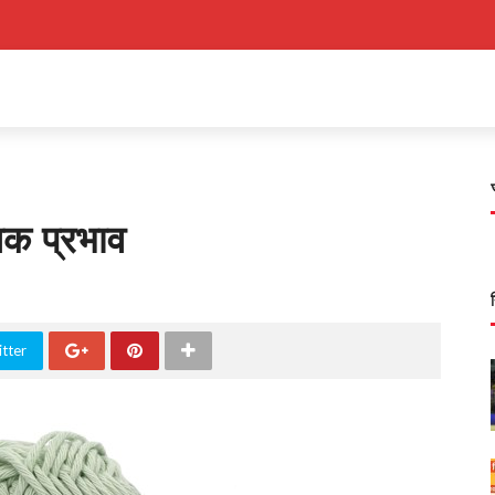
क प्रभाव
tter