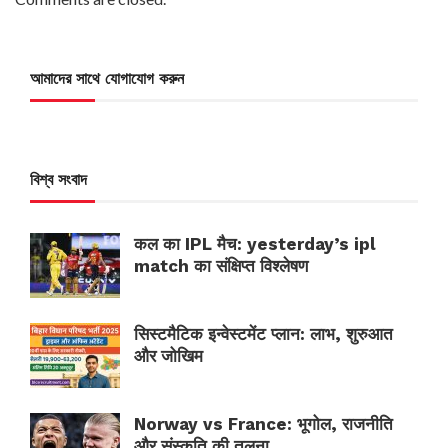
আমাদের সাথে যোগাযোগ করুন
বিশ্ব সংবাদ
कल का IPL मैच: yesterday’s ipl
match का संक्षिप्त विश्लेषण
सिस्टमैटिक इन्वेस्टमेंट प्लान: लाभ, शुरुआत
और जोखिम
Norway vs France: भूगोल, राजनीति
और संस्कृति की तुलना